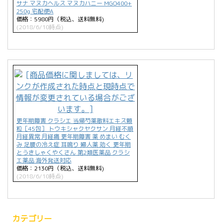
サナ マヌカヘルス マヌカハニー MGO400+
250g 宅配便A
価格：5980円（税込、送料無料)
(2018/6/10時点)
更年期障害 クラシエ 当帰芍薬散料エキス顆
粒［45包］ トウキシャクヤクサン 月経不順
月経異常 月経痛 更年期障害 薬 めまい むく
み 足腰の冷え症 耳鳴り 婦人薬 効く 更年期
とうきしゃくやくさん 第2類医薬品 クラシ
エ薬品 海外発送対応
価格：2130円（税込、送料無料)
(2018/6/10時点)
カテゴリー