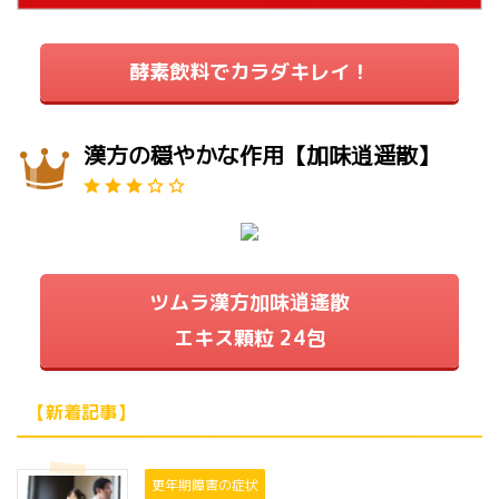
酵素飲料でカラダキレイ！
漢方の穏やかな作用【加味逍遥散】
ツムラ漢方加味逍遙散
エキス顆粒 24包
【新着記事】
更年期障害の症状