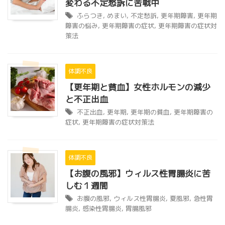
変わる不定愁訴に苦戦中
ふらつき
,
めまい
,
不定愁訴
,
更年期障害
,
更年期
障害の悩み
,
更年期障害の症状
,
更年期障害の症状対
策法
体調不良
【更年期と貧血】女性ホルモンの減少
と不正出血
不正出血
,
更年期
,
更年期の貧血
,
更年期障害の
症状
,
更年期障害の症状対策法
体調不良
【お腹の風邪】ウィルス性胃腸炎に苦
しむ１週間
お腹の風邪
,
ウィルス性胃腸炎
,
夏風邪
,
急性胃
腸炎
,
感染性胃腸炎
,
胃腸風邪