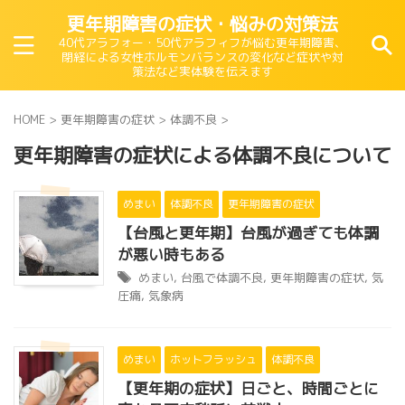
更年期障害の症状・悩みの対策法
40代アラフォー・50代アラフィフが悩む更年期障害、
閉経による女性ホルモンバランスの変化など症状や対
策法など実体験を伝えます
HOME
>
更年期障害の症状
>
体調不良
>
更年期障害の症状による体調不良について
めまい
体調不良
更年期障害の症状
【台風と更年期】台風が過ぎても体調
が悪い時もある
めまい
,
台風で体調不良
,
更年期障害の症状
,
気
圧痛
,
気象病
めまい
ホットフラッシュ
体調不良
【更年期の症状】日ごと、時間ごとに