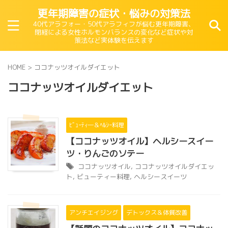
更年期障害の症状・悩みの対策法
40代アラフォー・50代アラフィフが悩む更年期障害、
閉経による女性ホルモンバランスの変化など症状や対
策法など実体験を伝えます
HOME
>
ココナッツオイルダイエット
ココナッツオイルダイエット
ﾋﾞｭｰﾃｨ―＆ﾍﾙｼｰ料理
【ココナッツオイル】ヘルシースイー
ツ・りんごのソテー
ココナッツオイル
,
ココナッツオイルダイエッ
ト
,
ビューティー料理
,
ヘルシースイーツ
アンチエイジング
デトックス＆体質改善