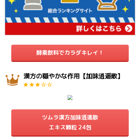
酵素飲料でカラダキレイ！
漢方の穏やかな作用【加味逍遥散】
ツムラ漢方加味逍遙散
エキス顆粒 24包