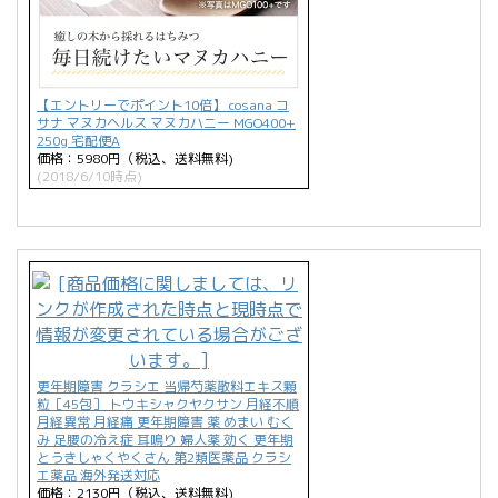
【エントリーでポイント10倍】 cosana コ
サナ マヌカヘルス マヌカハニー MGO400+
250g 宅配便A
価格：5980円（税込、送料無料)
(2018/6/10時点)
更年期障害 クラシエ 当帰芍薬散料エキス顆
粒［45包］ トウキシャクヤクサン 月経不順
月経異常 月経痛 更年期障害 薬 めまい むく
み 足腰の冷え症 耳鳴り 婦人薬 効く 更年期
とうきしゃくやくさん 第2類医薬品 クラシ
エ薬品 海外発送対応
価格：2130円（税込、送料無料)