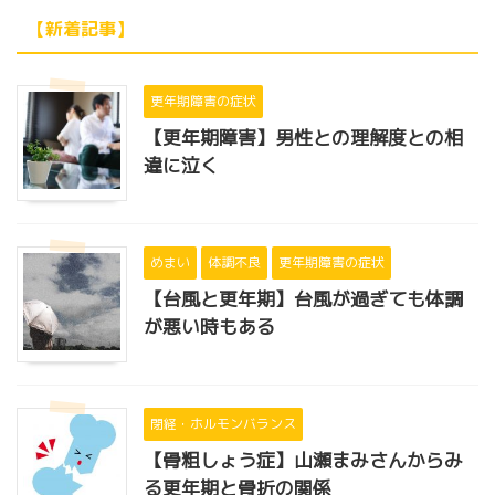
【新着記事】
更年期障害の症状
【更年期障害】男性との理解度との相
違に泣く
めまい
体調不良
更年期障害の症状
【台風と更年期】台風が過ぎても体調
が悪い時もある
閉経・ホルモンバランス
【骨粗しょう症】山瀬まみさんからみ
る更年期と骨折の関係